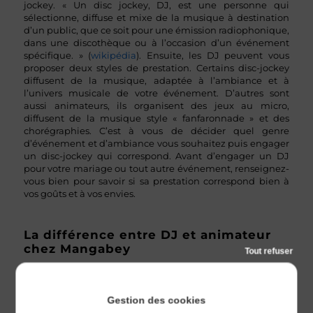
jockey. « Un
disc jockey
,
DJ
, est une personne qui
sélectionne, diffuse et mixe de la musique à destination
d’un public, que ce soit pour une émission radiophonique,
dans une discothèque ou à l’occasion d’un événement
spécifique. » (
wikipédia
). Ensuite, les DJ peuvent vous
proposer deux styles de prestation. Certains disc-jockey
diffusent de la musique, adaptée à l’ambiance et à
l’univers musicale de votre événement. D’autres sont
aussi animateurs, ils organisent des jeux au micro,
diffusent de la musique style « fanfaronnade » et des
chorégraphies. C’est à vous de décider quel genre
d’événement et d’ambiance vous souhaitez puis engager
un disc-jockey qui correspond. Avant d’engager un DJ
pour votre mariage ou tout autre événement, renseignez-
vous bien pour savoir si sa prestation correspond bien à
vos goûts et à vos envies.
La différence entre DJ et animateur
chez Mangabey
Tout refuser
Mangabey vous propose un prestation moderne et
discrète. Nos disc-jockey ne sont pas des animateurs mais
Gestion des cookies
proposent une prestation de qualité, qui vous assure la