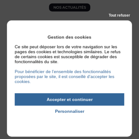
NOS ACTUALITÉS
Tout refuser
Gestion des cookies
Soirée étudiante à Rennes
Ce site peut déposer lors de votre navigation sur les
avec DJ
pages des cookies et technologies similaires. Le refus
de certains cookies est susceptible de dégrader des
Faire une soirée étudiante à Rennes avec DJ Vous
fonctionnalités du site.
souhaitez organiser une soirée étudiante à
...
Pour bénéficier de l’ensemble des fonctionnalités
proposées par le site, il est conseillé d'accepter les
NOS ACTUALITÉS
cookies.
Accepter et continuer
Mangabey votre disc-jockey
Personnaliser
à Rennes
Politique de confidentialité
Mangabey votre disc-jockey à Rennes et aux alentours
Retrouvez les avis des clients de Mangabey votre
...