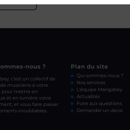
L’ÉQUIPE
sommes-nous ?
Plan du site
Qui sommes-nous ?
ey, c’est un collectif de
Nos services
 de musiciens à votre
L'équipe Mangabey
e pour mettre en
Actualités
e et en lumière votre
Foire aux questions
ent, et vous faire passer
Demander un devis
ments inoubliables.