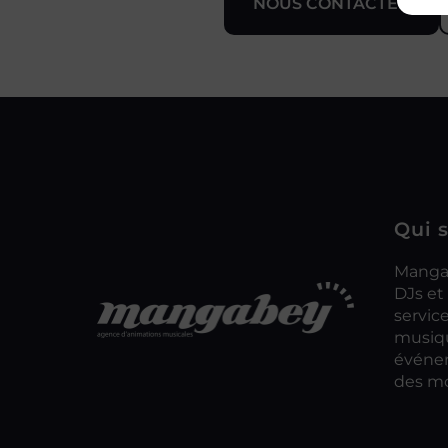
NOUS CONTACTER
Qui 
Mangab
DJs et
servic
musiqu
événem
des mo