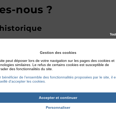
es-nous ?
 historique
Tout
animations musicales. Pour nous, la musique c’est vita
choisie participe à ancrer les souvenirs de votre évé
Gestion des cookies
t cet événement aux émotions provoquées par la musique
ite peut déposer lors de votre navigation sur les pages des cookies et
s pour une utilisation participative de la musique, qui
nologies similaires. Le refus de certains cookies est susceptible de
scrète… mais devient un événement en elle-même.
ader des fonctionnalités du site.
 bénéficier de l’ensemble des fonctionnalités proposées par le site, il e
eillé d'accepter les cookies.
 c’est se passer d’un outil extrêmement puissant.
Accepter et continuer
Personnaliser