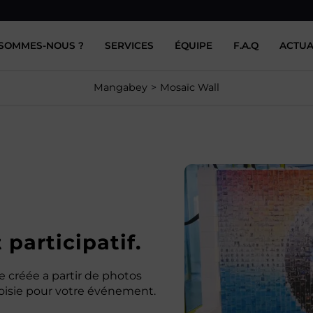
 SOMMES-NOUS ?
SERVICES
ÉQUIPE
F.A.Q
ACTUA
Mosaïc Wall
Mangabey
Mosaïc Wall
 participatif.
le créée a partir de photos
oisie pour votre événement.