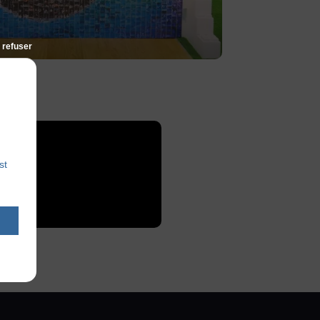
 refuser
st