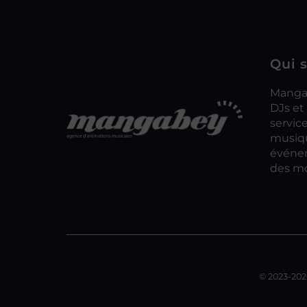
Qui 
Mangab
DJs et
servic
musiqu
événem
des mo
© 2023-202