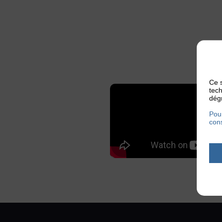
Ce s
tech
dégr
Pour
cons